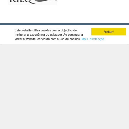
DOCUMENTOS
Este website utiliza cookies com o objectivo de
Aceitar!
melhorar a experiência do utilizador. Ao continuar a
Palmarés
visitar o website, concorda com o uso de cookies.
Mais Informação
Contactos
Av. Manuel da Maia, 26 4º Dtº
1000-201 Lisboa
Telefone: 218 478 775
E-mail: geral@fep.pt