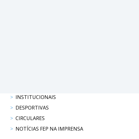
PROGRAMAS
DE
COMPETIÇÃO
CALENDÁRIO
DE
COMPETIÇÕES
RESULTADOS
RANKING
DOCUMENTOS
Atrelagem
INSTITUCIONAIS
CALENDÁRIO
DESPORTIVAS
DE
CIRCULARES
COMPETIÇÕES
NOTÍCIAS FEP NA IMPRENSA
PROGRAMAS
DE