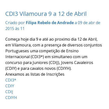
COMPETIÇÕES
RESULTADOS
CDI3 Vilamoura 9 a 12 de Abril
DOCUMENTOS
Criado por
Filipa Rebelo de Andrade
a 09 de abr de
Equitação
de
2015 às 11
Trabalho
CALENDÁRIO
Começa hoje dia 9 e até ao proximo dia 12 de Abril,
em Vilamoura, com a presença de diversos conjuntos
DE
Portugueses uma competição de Ensino
COMPETIÇÕES
Internacional (CDI3*) em simultaneo com um
PROGRAMA
concurso para Juniores (CDIJ), Jovens Cavaleiros
DE
(CDIY) e para cavalos novos (CDIYH).
COMPETIÇÕES
Anexamos as listas de Inscrições
RESULTADOS
CDI3*
DOCUMENTOS
CDIY
TREC
CDIJ
CDIYH
CALENDÁRIO