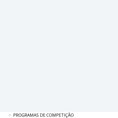
PROGRAMAS
DE
COMPETIÇÃO
CALENDÁRIO
DE
COMPETIÇÕES
RESULTADOS
RANKING
DOCUMENTOS
Atrelagem
CALENDÁRIO
DE
COMPETIÇÕES
PROGRAMAS
PROGRAMAS DE COMPETIÇÃO
DE