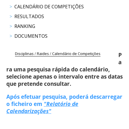
COMPETIÇÕES
CALENDÁRIO DE COMPETIÇÕES
RESULTADOS
RESULTADOS
DOCUMENTOS
RANKING
Equitação
de
DOCUMENTOS
Trabalho
CALENDÁRIO
DE
Disciplinas
/
Raides
/
Calendário de Competições
P
COMPETIÇÕES
a
PROGRAMA
ra uma pesquisa rápida do calendário,
DE
selecione apenas o intervalo entre as datas
COMPETIÇÕES
que pretende consultar.
RESULTADOS
Após efetuar pesquisa, poderá descarregar
DOCUMENTOS
o ficheiro em
"Relatório de
TREC
Calendarizações"
CALENDÁRIO