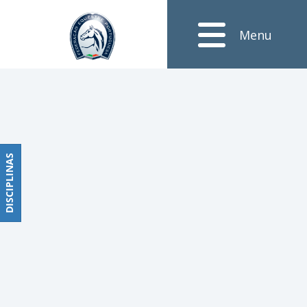
Oficiais
Menu
Obstáculos
PROGRAMAS
DE
COMPETIÇÕES
CALENDÁRIO
DE
DISCIPLINAS
DISCIPLINAS
COMPETIÇÕES
RESULTADOS
RANKING
DOCUMENTOS
Dressage
e
Paradressage
CALENDÁRIO
DE