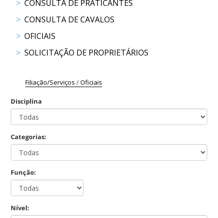
CONSULTA DE PRATICANTES
COMPETIÇÕES
CONSULTA DE CAVALOS
RESULTADOS
DOCUMENTOS
OFICIAIS
Equitação
SOLICITAÇÃO DE PROPRIETÁRIOS
de
Trabalho
CALENDÁRIO
Filiação/Serviços
/
Oficiais
DE
Disciplina
COMPETIÇÕES
PROGRAMA
DE
Categorias:
COMPETIÇÕES
RESULTADOS
DOCUMENTOS
Função:
TREC
CALENDÁRIO
Nível: