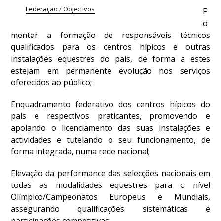
DE
Federação
/
Objectivos
F
COMPETIÇÕES
o
PROGRAMA
mentar a formação de responsáveis técnicos
DE
qualificados para os centros hípicos e outras
COMPETIÇÕES
instalações equestres do país, de forma a estes
DOCUMENTOS
estejam em permanente evolução nos serviços
Horseball
oferecidos ao público;
Enquadramento federativo dos centros hípicos do
CALENDÁRIO
país e respectivos praticantes, promovendo e
DE
apoiando o licenciamento das suas instalações e
COMPETIÇÕES
actividades e tutelando o seu funcionamento, de
PROGRAMA
forma integrada, numa rede nacional;
DE
COMPETIÇÕES
Elevação da performance das selecções nacionais em
RESULTADOS
todas as modalidades equestres para o nível
DOCUMENTOS
Olímpico/Campeonatos Europeus e Mundiais,
Inter
assegurando qualificações sistemáticas e
Escolas
participações competitivas;