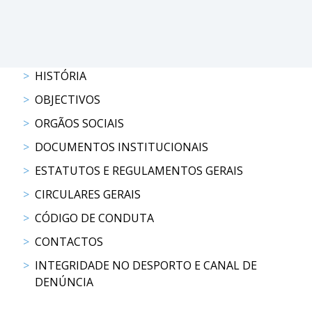
COMPETIÇÕES
RESULTADOS
DOCUMENTOS
Equitação
HISTÓRIA
de
Trabalho
OBJECTIVOS
CALENDÁRIO
ORGÃOS SOCIAIS
DE
COMPETIÇÕES
DOCUMENTOS INSTITUCIONAIS
PROGRAMA
ESTATUTOS E REGULAMENTOS GERAIS
DE
CIRCULARES GERAIS
COMPETIÇÕES
RESULTADOS
CÓDIGO DE CONDUTA
DOCUMENTOS
CONTACTOS
TREC
INTEGRIDADE NO DESPORTO E CANAL DE
DENÚNCIA
CALENDÁRIO