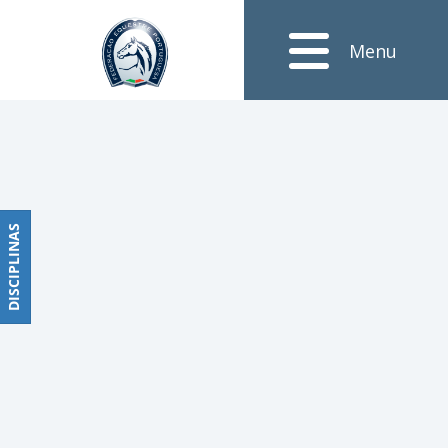
Objectivos
Menu
Obstáculos
PROGRAMAS
DE
COMPETIÇÕES
CALENDÁRIO
DE
DISCIPLINAS
DISCIPLINAS
COMPETIÇÕES
RESULTADOS
RANKING
DOCUMENTOS
Dressage
e
Paradressage
CALENDÁRIO
DE