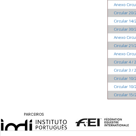
DE
Anexo Circu
COMPETIÇÕES
Circular 20/
RESULTADOS
Circular 14/
DOCUMENTOS
Circular 30/
Equitação
Anexo Circu
de
Circular 21/
Trabalho
Anexo Circu
CALENDÁRIO
Circular 4 / 
DE
Circular 3 / 
COMPETIÇÕES
Circular 10/
PROGRAMA
Circular 10/
DE
Circular 15/
COMPETIÇÕES
RESULTADOS
DOCUMENTOS
PARCEIROS
TREC