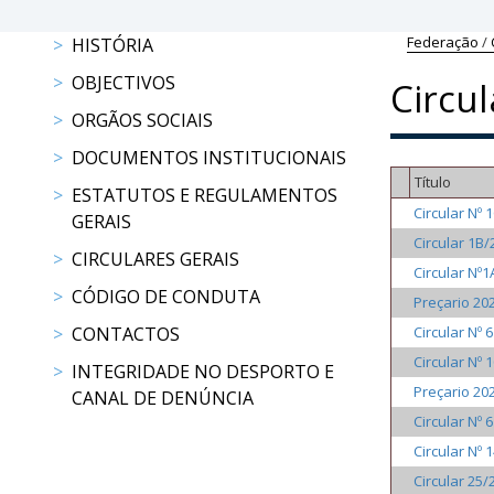
Raides
Federação
/
HISTÓRIA
OBJECTIVOS
Circul
PROGRAMAS
DE
ORGÃOS SOCIAIS
COMPETIÇÃO
DOCUMENTOS INSTITUCIONAIS
CALENDÁRIO
Título
ESTATUTOS E REGULAMENTOS
DE
Circular Nº 
GERAIS
COMPETIÇÕES
Circular 1B/
RESULTADOS
CIRCULARES GERAIS
Circular Nº1
RANKING
CÓDIGO DE CONDUTA
Preçario 20
DOCUMENTOS
CONTACTOS
Circular Nº 6
Atrelagem
Circular Nº 
INTEGRIDADE NO DESPORTO E
Preçario 20
CANAL DE DENÚNCIA
CALENDÁRIO
Circular Nº 6
DE
Circular Nº 
COMPETIÇÕES
PROGRAMAS
Circular 25/