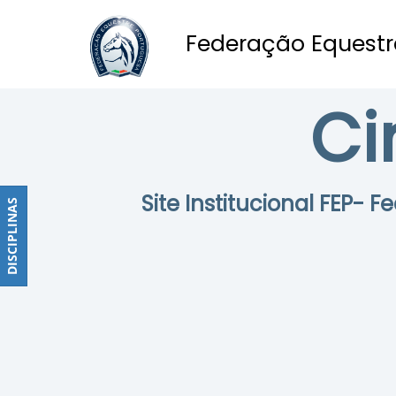
Federação Equestr
Obstáculos
Ci
PROGRAMAS
DE
COMPETIÇÕES
CALENDÁRIO
Site Institucional FEP- 
DE
DISCIPLINAS
DISCIPLINAS
COMPETIÇÕES
RESULTADOS
RANKING
DOCUMENTOS
Dressage
e
Paradressage
CALENDÁRIO