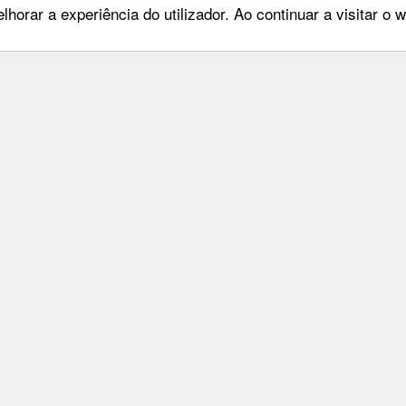
lhorar a experiência do utilizador. Ao continuar a visitar o
Maia, 26 4º Dtº
Entrar
oa
Privacidade
478 775
Condições de Utilizaçã
ep.pt
Mapa do Site
Livro de Reclamações
FEP TV
ireitos reservados