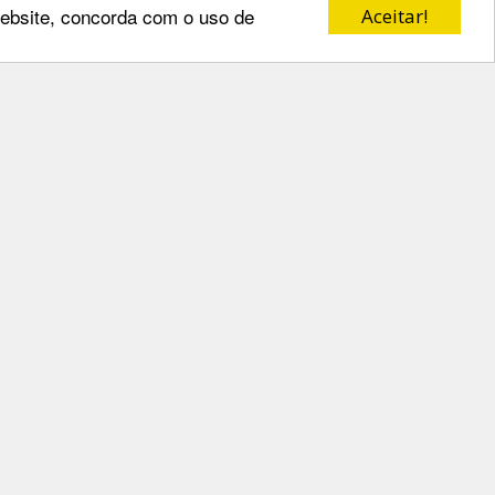
 website, concorda com o uso de
Aceitar!
Redes Sociais
o