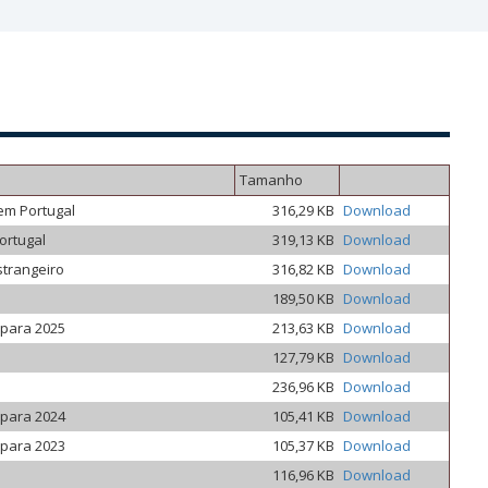
Tamanho
em Portugal
316,29 KB
Download
ortugal
319,13 KB
Download
strangeiro
316,82 KB
Download
189,50 KB
Download
 para 2025
213,63 KB
Download
127,79 KB
Download
236,96 KB
Download
 para 2024
105,41 KB
Download
 para 2023
105,37 KB
Download
116,96 KB
Download