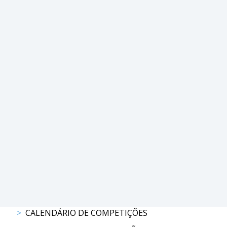
PROGRAMAS
DE
COMPETIÇÃO
CALENDÁRIO
DE
COMPETIÇÕES
RESULTADOS
RANKING
DOCUMENTOS
Atrelagem
CALENDÁRIO
DE
COMPETIÇÕES
PROGRAMAS
CALENDÁRIO DE COMPETIÇÕES
DE