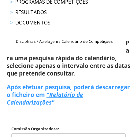
PROGRAMAS DE COMPETIÇÕES
COMPETIÇÕES
RESULTADOS
RESULTADOS
DOCUMENTOS
DOCUMENTOS
Equitação
de
Trabalho
Disciplinas
/
Atrelagem
/
Calendário de Competições
P
CALENDÁRIO
a
DE
ra uma pesquisa rápida do calendário,
COMPETIÇÕES
selecione apenas o intervalo entre as datas
PROGRAMA
que pretende consultar.
DE
Após efetuar pesquisa, poderá descarregar
COMPETIÇÕES
o ficheiro em
"Relatório de
RESULTADOS
Calendarizações"
DOCUMENTOS
TREC
Comissão Organizadora:
CALENDÁRIO