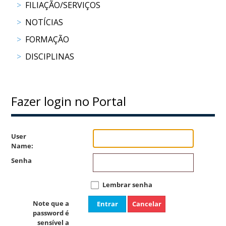
FILIAÇÃO/SERVIÇOS
COMPETIÇÕES
NOTÍCIAS
RESULTADOS
DOCUMENTOS
FORMAÇÃO
Equitação
DISCIPLINAS
de
Trabalho
CALENDÁRIO
DE
Fazer login no Portal
COMPETIÇÕES
PROGRAMA
DE
User
COMPETIÇÕES
Name:
RESULTADOS
Senha
DOCUMENTOS
TREC
Lembrar senha
Note que a
Entrar
Cancelar
password é
CALENDÁRIO
sensível a