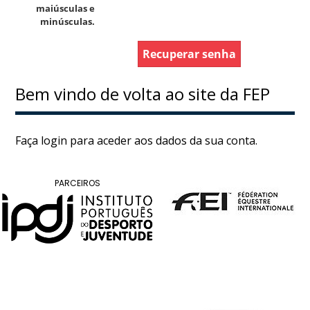
DE
maiúsculas e
COMPETIÇÕES
minúsculas.
PROGRAMA
DE
Recuperar senha
COMPETIÇÕES
DOCUMENTOS
Bem vindo de volta ao site da FEP
Horseball
Faça login para aceder aos dados da sua conta.
CALENDÁRIO
DE
PARCEIROS
COMPETIÇÕES
PROGRAMA
DE
COMPETIÇÕES
RESULTADOS
DOCUMENTOS
Inter
Escolas