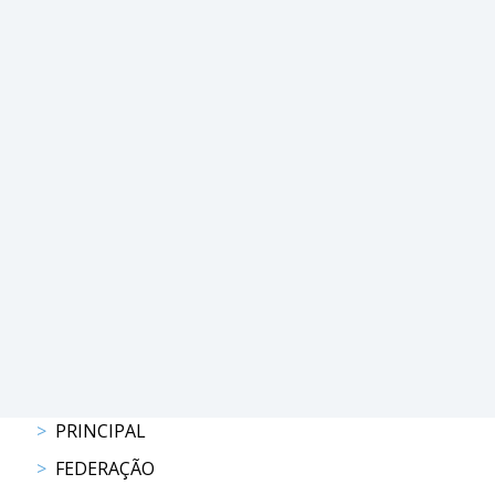
PROGRAMAS
DE
COMPETIÇÃO
CALENDÁRIO
DE
COMPETIÇÕES
RESULTADOS
RANKING
DOCUMENTOS
Atrelagem
CALENDÁRIO
DE
PRINCIPAL
COMPETIÇÕES
PROGRAMAS
FEDERAÇÃO
DE