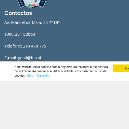
Contactos
Av. Manuel da Maia, 26 4º Dtº
1000-201 Lisboa
Telefone: 218 478 775
E-mail: geral@fep.pt
Este website utiliza cookies com o objectivo de melhorar a experiência
Ace
do utilizador. Ao continuar a visitar o website, concorda com o uso de
cookies.
Mais Informação
Entrar
Privacidade
Condições de Utilização
Mapa do Site