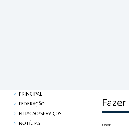
DE
COMPETIÇÕES
PROGRAMAS
DE
COMPETIÇÕES
RESULTADOS
RANKING
DOCUMENTOS
C.
C.
E.
PROGRAMAS
DE
PRINCIPAL
Fazer 
COMPETIÇÕES
FEDERAÇÃO
CALENDÁRIO
FILIAÇÃO/SERVIÇOS
DE
COMPETIÇÕES
NOTÍCIAS
User
DOCUMENTOS