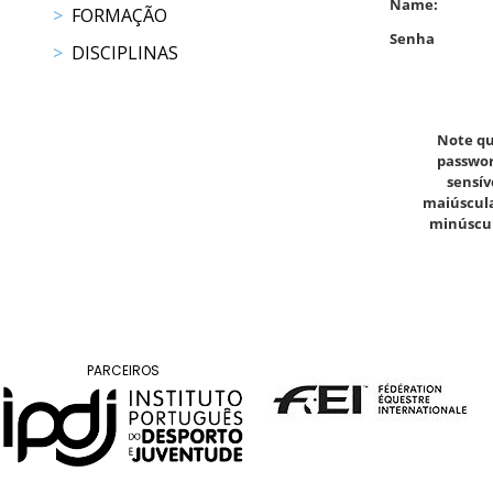
Name:
FORMAÇÃO
Raides
Senha
DISCIPLINAS
PROGRAMAS
DE
Note qu
COMPETIÇÃO
passwor
CALENDÁRIO
sensív
DE
maiúscula
minúscul
COMPETIÇÕES
RESULTADOS
RANKING
DOCUMENTOS
Atrelagem
PARCEIROS
CALENDÁRIO
DE
COMPETIÇÕES
PROGRAMAS