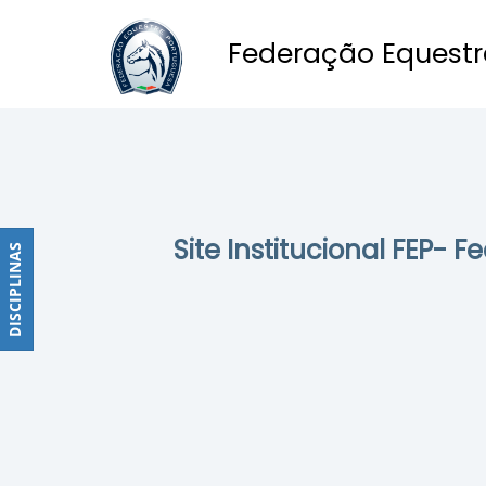
Federação Equestr
Obstáculos
PROGRAMAS
DE
COMPETIÇÕES
CALENDÁRIO
Site Institucional FEP- 
DE
DISCIPLINAS
DISCIPLINAS
COMPETIÇÕES
RESULTADOS
RANKING
DOCUMENTOS
Dressage
e
Paradressage
CALENDÁRIO