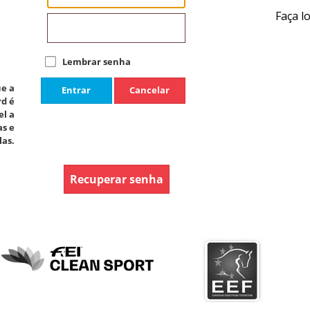
Faça l
Lembrar senha
e a
Entrar
Cancelar
d é
el a
s e
as.
Recuperar senha