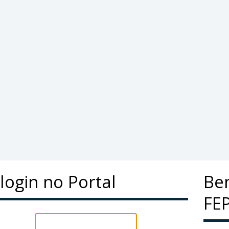
login no Portal
Bem
FE