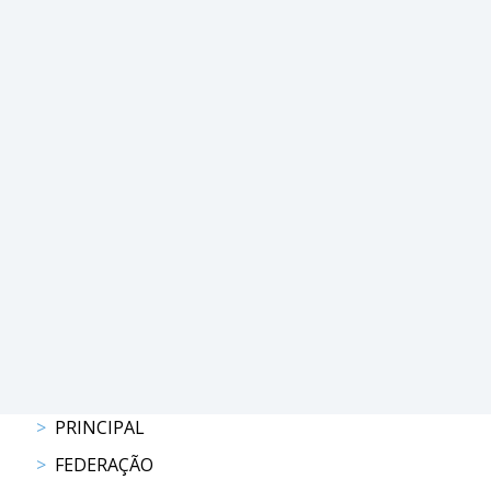
PROGRAMAS
DE
COMPETIÇÃO
CALENDÁRIO
DE
COMPETIÇÕES
RESULTADOS
RANKING
DOCUMENTOS
Atrelagem
CALENDÁRIO
DE
PRINCIPAL
COMPETIÇÕES
PROGRAMAS
FEDERAÇÃO
DE