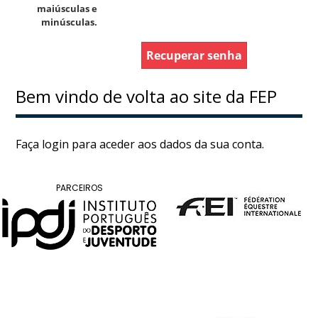
DE
maiúsculas e
COMPETIÇÕES
minúsculas.
PROGRAMA
DE
Recuperar senha
COMPETIÇÕES
DOCUMENTOS
Bem vindo de volta ao site da FEP
Horseball
Faça login para aceder aos dados da sua conta.
CALENDÁRIO
DE
PARCEIROS
COMPETIÇÕES
PROGRAMA
DE
COMPETIÇÕES
RESULTADOS
DOCUMENTOS
Inter
Escolas