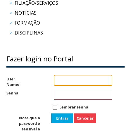
FILIAÇÃO/SERVIÇOS
COMPETIÇÕES
NOTÍCIAS
RESULTADOS
DOCUMENTOS
FORMAÇÃO
Equitação
DISCIPLINAS
de
Trabalho
CALENDÁRIO
DE
Fazer login no Portal
COMPETIÇÕES
PROGRAMA
DE
User
COMPETIÇÕES
Name:
RESULTADOS
Senha
DOCUMENTOS
TREC
Lembrar senha
Note que a
Entrar
Cancelar
password é
CALENDÁRIO
sensível a