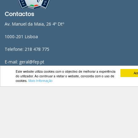
Contactos
Av. Manuel da Maia, 26 4º Dtº
1000-201 Lisboa
Telefone: 218 478 775
E-mail: geral@fep.pt
Este website utiliza cookies com o objectivo de melhorar a experiência
Ace
do utilizador. Ao continuar a visitar o website, concorda com o uso de
cookies.
Mais Informação
Entrar
Privacidade
Condições de Utilização
Mapa do Site